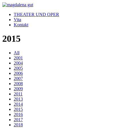
THEATER UND OPER
Vita
Kontakt
2015
All
2001
2004
2005
2006
2007
2008
2009
2011
2013
2014
2015
2016
2017
2018